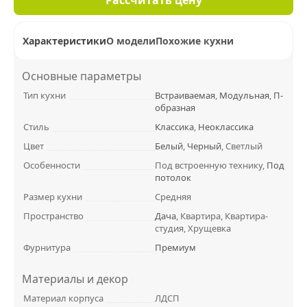
Характеристики
О модели
Похожие кухни
Основные параметры
Тип кухни
Встраиваемая
,
Модульная
,
П-
образная
Стиль
Классика
,
Неоклассика
Цвет
Белый
,
Черный
, Светлый
Особенности
Под встроенную технику,
Под
потолок
Размер кухни
Средняя
Пространство
Дача
, Квартира, Квартира-
студия, Хрущевка
Фурнитура
Премиум
Материалы и декор
Материал корпуса
ЛДСП