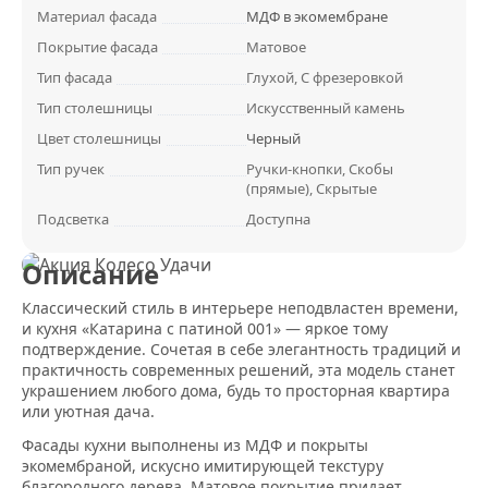
Материал фасада
МДФ в экомембране
Покрытие фасада
Матовое
Тип фасада
Глухой, С фрезеровкой
Тип столешницы
Искусственный камень
Цвет столешницы
Черный
Тип ручек
Ручки-кнопки, Скобы
(прямые), Скрытые
Подсветка
Доступна
Описание
Классический стиль в интерьере неподвластен времени,
и кухня «Катарина с патиной 001» — яркое тому
подтверждение. Сочетая в себе элегантность традиций и
практичность современных решений, эта модель станет
украшением любого дома, будь то просторная квартира
или уютная дача.
Фасады кухни выполнены из МДФ и покрыты
экомембраной, искусно имитирующей текстуру
благородного дерева. Матовое покрытие придает