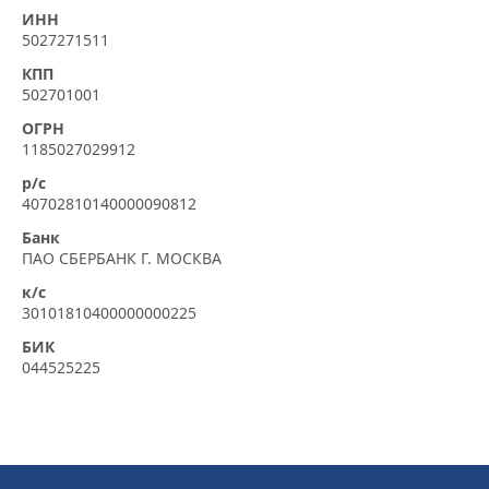
ИНН
5027271511
КПП
502701001
ОГРН
1185027029912
р/с
40702810140000090812
Банк
ПАО СБЕРБАНК Г. МОСКВА
к/с
30101810400000000225
БИК
044525225