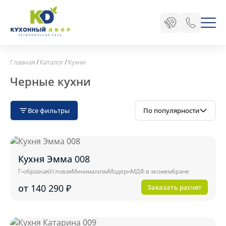
/
/
Главная
Каталог
Кухни
Черные кухни
Все фильтры
По популярности
Кухня Эмма 008
Г-образная
Угловая
Минимализм
Модерн
МДФ в экомембране
от 140 290
₽
Заказать расчет