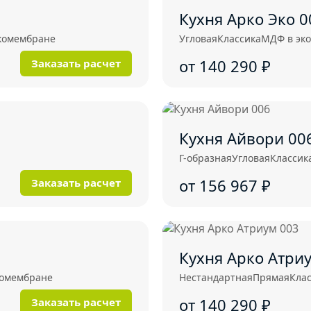
Кухня Арко Эко 0
комембране
Угловая
Классика
МДФ в эк
от 140 290
₽
Заказать расчет
Кухня Айвори 00
Г-образная
Угловая
Классик
от 156 967
₽
Заказать расчет
Кухня Арко Атри
комембране
Нестандартная
Прямая
Кла
от 140 290
₽
Заказать расчет