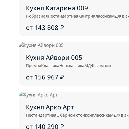
Кухня Катарина 009
Г-образная
Нестандартная
Кантри
Классика
МДФ в э
от 143 808
₽
Кухня Айвори 005
Прямая
Классика
Неоклассика
МДФ в эмали
от 156 967
₽
Кухня Арко Арт
Нестандартная
С барной стойкой
Классика
МДФ в э
от 140 290
₽