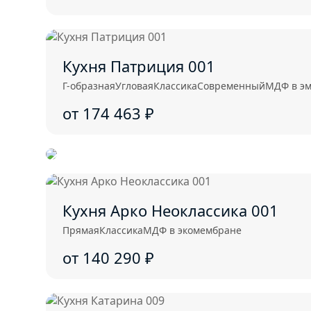
Кухня Патриция 001
Г-образная
Угловая
Классика
Современный
МДФ в э
от 174 463
₽
Кухня Арко Неоклассика 001
Прямая
Классика
МДФ в экомембране
от 140 290
₽