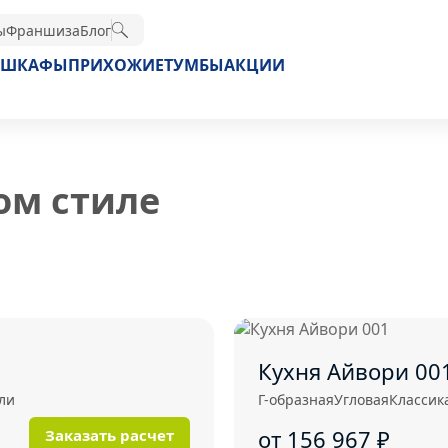
ы
Франшиза
Блог
ШКАФЫ
ПРИХОЖИЕ
ТУМБЫ
АКЦИИ
ом стиле
Кухня Айвори 00
ли
Г-образная
Угловая
Классик
от 156 967
₽
Заказать расчет