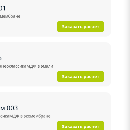
01
омембране
Заказать расчет
6
а
Неоклассика
МДФ в эмали
Заказать расчет
ум 003
ссика
МДФ в экомембране
Заказать расчет