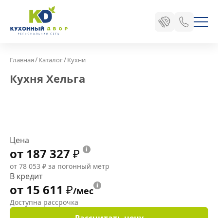
/
/
Главная
Каталог
Кухни
Кухня Хельга
Цена
от 187 327
₽
от 78 053
₽
за погонный метр
В кредит
от 15 611
₽
/мес
Доступна рассрочка
Рассчитать цену