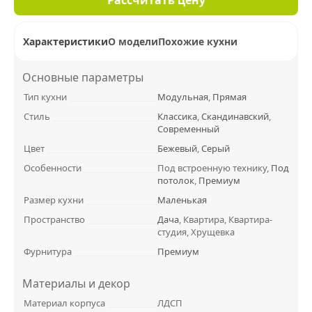
Характеристики
О модели
Похожие кухни
Основные параметры
Тип кухни
Модульная
,
Прямая
Стиль
Классика
,
Скандинавский
,
Современный
Цвет
Бежевый
,
Серый
Особенности
Под встроенную технику,
Под
потолок
,
Премиум
Размер кухни
Маленькая
Пространство
Дача
, Квартира, Квартира-
студия, Хрущевка
Фурнитура
Премиум
Материалы и декор
Материал корпуса
ЛДСП