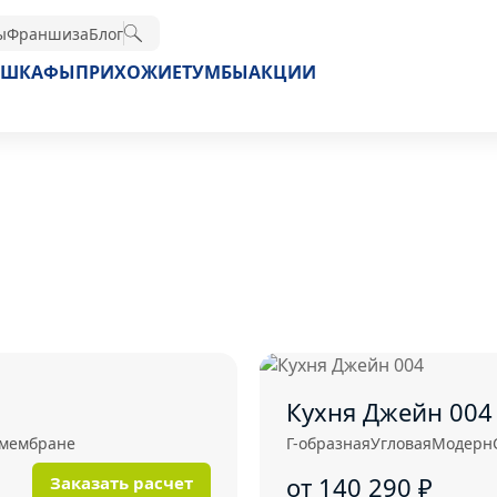
ы
Франшиза
Блог
ШКАФЫ
ПРИХОЖИЕ
ТУМБЫ
АКЦИИ
Кухня Джейн 004
омембране
Г-образная
Угловая
Модерн
от 140 290
₽
Заказать расчет