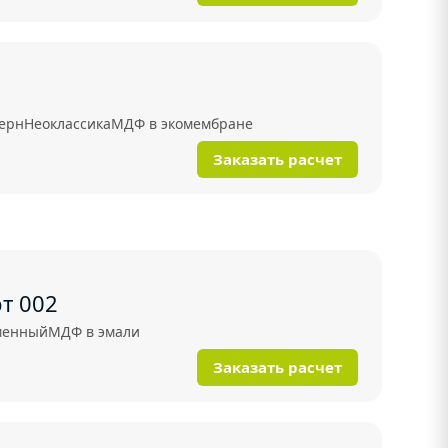
ерн
Неоклассика
МДФ в экомембране
Заказать расчет
т 002
менный
МДФ в эмали
Заказать расчет