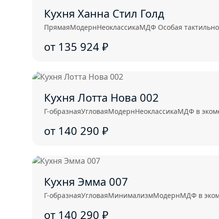
Кухня Ханна Стил Голд
Прямая
Модерн
Неоклассика
МДФ Особая тактильнос
от 135 924
₽
Кухня Лотта Нова 002
Г-образная
Угловая
Модерн
Неоклассика
МДФ в эком
от 140 290
₽
Кухня Эмма 007
Г-образная
Угловая
Минимализм
Модерн
МДФ в эко
от 140 290
₽