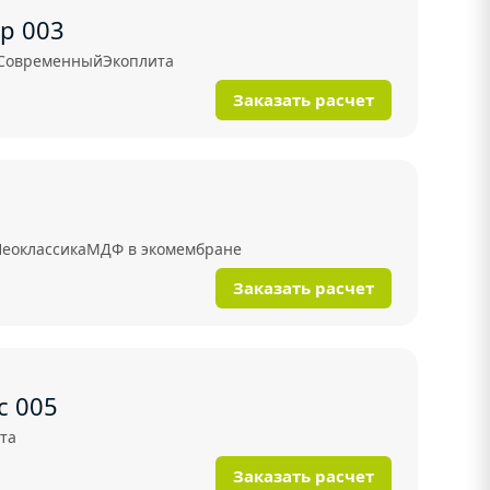
р 003
Современный
Экоплита
Заказать расчет
еоклассика
МДФ в экомембране
Заказать расчет
с 005
та
Заказать расчет