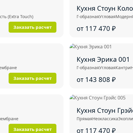
Кухня Стоун Коло
ть (Extra Touch)
Г-образная
Угловая
Модерн
от 117 470
₽
Заказать расчет
Кухня Эрика 001
ембране
Г-образная
Угловая
Кантри
Н
от 143 808
₽
Заказать расчет
Кухня Стоун Грэй
мембране
Прямая
Неоклассика
Экопли
от 117 470
₽
Заказать расчет