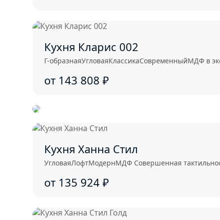
Кухня Кларис 002
Г-образная
Угловая
Классика
Современный
МДФ в э
от 143 808
₽
Кухня Ханна Стил
Угловая
Лофт
Модерн
МДФ Совершенная тактильност
от 135 924
₽