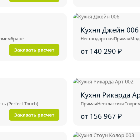
Кухня Джейн 006
комембране
Нестандартная
Прямая
Мод
от 140 290
₽
Заказать расчет
Кухня Рикарда Ар
ь (Perfect Touch)
Прямая
Неоклассика
Совре
от 156 967
₽
Заказать расчет