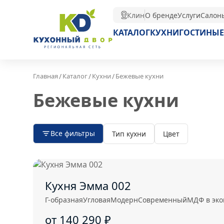
Клин
О бренде
Услуги
Салон
КАТАЛОГ
КУХНИ
ГОСТИНЫЕ
/
/
/
Главная
Каталог
Кухни
Бежевые кухни
Бежевые кухни
Все фильтры
Тип кухни
Цвет
Кухня Эмма 002
Г-образная
Угловая
Модерн
Современный
МДФ в эк
от 140 290
₽