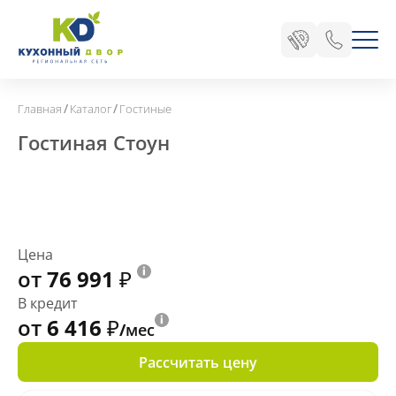
/
/
Главная
Каталог
Гостиные
Гостиная Стоун
Цена
от 76 991
₽
В кредит
от 6 416
₽
/мес
Рассчитать цену