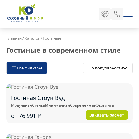
/
/
Главная
Каталог
Гостиные
Гостиные в современном стиле
Все фильтры
По популярности
Гостиная Стоун Вуд
Модульная
Стенка
Минимализм
Современный
Экоплита
от 76 991
₽
Заказать расчет