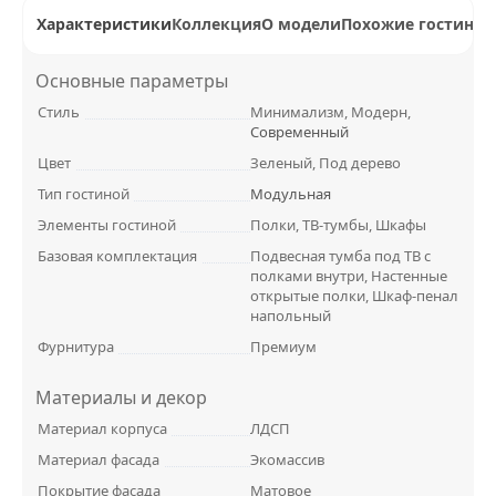
Характеристики
Коллекция
О модели
Похожие гостиные
Основные параметры
Стиль
Минимализм, Модерн,
Современный
Цвет
Зеленый, Под дерево
Тип гостиной
Модульная
Элементы гостиной
Полки, ТВ-тумбы, Шкафы
Базовая комплектация
Подвесная тумба под ТВ с
полками внутри, Настенные
открытые полки, Шкаф-пенал
напольный
Фурнитура
Премиум
Материалы и декор
Материал корпуса
ЛДСП
Материал фасада
Экомассив
Покрытие фасада
Матовое