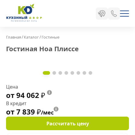
/
/
Главная
Каталог
Гостиные
Гостиная Ноа Плиссе
Цена
от 94 062
₽
В кредит
от 7 839
₽
/мес
Рассчитать цену