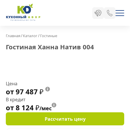
/
/
Главная
Каталог
Гостиные
Гостиная Ханна Натив 004
Цена
от 97 487
₽
В кредит
от 8 124
₽
/мес
Рассчитать цену