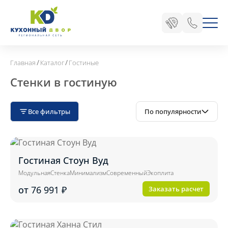
/
/
Главная
Каталог
Гостиные
Стенки в гостиную
Все фильтры
По популярности
Гостиная Стоун Вуд
Модульная
Стенка
Минимализм
Современный
Экоплита
от 76 991
₽
Заказать расчет