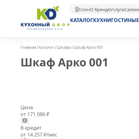
Клин
О бренде
Услуги
Салон
КАТАЛОГ
КУХНИ
ГОСТИНЫЕ
/
/
/
Главная
Каталог
Шкафы
Шкаф Арко 001
Шкаф Арко 001
Цена
от 171 086
₽
В кредит
от 14 257
₽
/мес