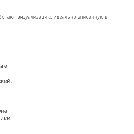
аботают визуализацию, идеально вписанную в
ным
ожей,
Она
сики.