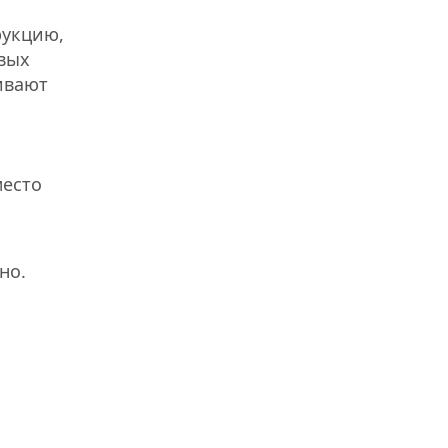
рукцию,
ивых
ивают
место
но.