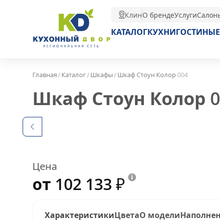
Клин
О бренде
Услуги
Салон
КАТАЛОГ
КУХНИ
ГОСТИНЫЕ
/
/
/
Главная
Каталог
Шкафы
Шкаф Стоун Колор 004
Шкаф Стоун Колор 
Цена
от 102 133
₽
Характеристики
Цвета
О модели
Наполне