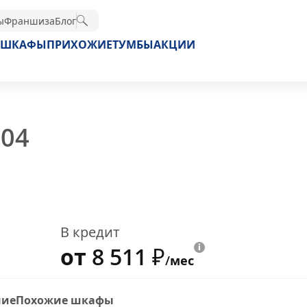
ы
Франшиза
Блог
ШКАФЫ
ПРИХОЖИЕ
ТУМБЫ
АКЦИИ
004
В кредит
от 8 511
₽
/мес
ние
Похожие шкафы