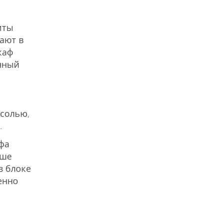
иты
ают в
каф
енный
есолью,
.
фа
ьше
в блоке
енно