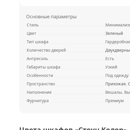
Основные параметры
Стиль
Минимализ
Цвет
Зеленый
Тип шкафа
Гардеробна
Количество дверей
Двухдверн
Антресоль
Есть
Габариты шкафа
Узкий
Особенности
Под одежду
Пространство
Прихожая
,
Наполнение
Вешалы, Вы
Фурнитура
Премиум
Цвета шкафов «Стоун Колор»