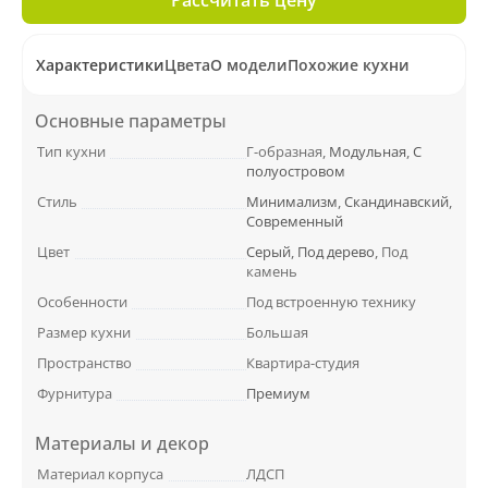
Характеристики
Цвета
О модели
Похожие кухни
Основные параметры
Тип кухни
Г-образная,
Модульная
,
С
полуостровом
Стиль
Минимализм
,
Скандинавский
,
Современный
Цвет
Серый
,
Под дерево
, Под
камень
Особенности
Под встроенную технику
Размер кухни
Большая
Пространство
Квартира-студия
Фурнитура
Премиум
Материалы и декор
Материал корпуса
ЛДСП