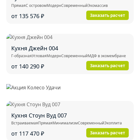
Прямая
С островом
Модерн
Современный
Экомассив
от 135 576
₽
Заказать расчет
Кухня Джейн 004
Г-образная
Угловая
Модерн
Современный
МДФ в экомембране
от 140 290
₽
Заказать расчет
Кухня Стоун Вуд 007
Встраиваемая
Прямая
Минимализм
Современный
Экоплита
от 117 470
₽
Заказать расчет