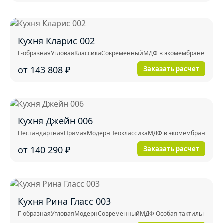
Кухня Кларис 002
Г-образная
Угловая
Классика
Современный
МДФ в экомембране
от 143 808
₽
Заказать расчет
Кухня Джейн 006
Нестандартная
Прямая
Модерн
Неоклассика
МДФ в экомембране
от 140 290
₽
Заказать расчет
Кухня Рина Гласс 003
Г-образная
Угловая
Модерн
Современный
МДФ Особая тактильность (E