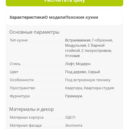
Характеристики
О модели
Похожие кухни
Основные параметры
Тип кухни
Встраиваемая
, Г-образная,
Модульная
,
С барной
стойкой
,
С полуостровом
,
Угловая
Стиль
Лофт
,
Модерн
Цвет
Под дерево
,
Серый
Особенности
Под встроенную технику
Пространство
Квартира, Квартира-студия
Фурнитура
Премиум
Материалы и декор
Материал корпуса
ЛДСП
Материал фасада
Экоплита