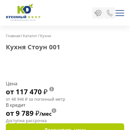
/
/
Главная
Каталог
Кухни
Кухня Стоун 001
Цена
от 117 470
₽
от 48 946
₽
за погонный метр
В кредит
от 9 789
₽
/мес
Доступна рассрочка
Рассчитать цену