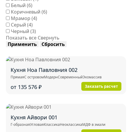
Белый
(6)
Коричневый
(6)
Мрамор
(4)
Серый
(4)
Черный
(3)
Показать все
Свернуть
Применить
Сбросить
Кухня Ноа Павловния 002
Прямая
С островом
Модерн
Современный
Экомассив
от 135 576
₽
Заказать расчет
Кухня Айвори 001
Г-образная
Угловая
Классика
Неоклассика
МДФ в эмали