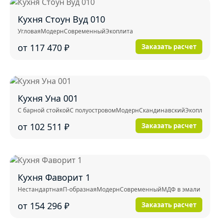
Кухня Стоун Вуд 010
Угловая
Модерн
Современный
Экоплита
от 117 470
₽
Заказать расчет
Кухня Уна 001
С барной стойкой
С полуостровом
Модерн
Скандинавский
Экоплита
от 102 511
₽
Заказать расчет
Кухня Фаворит 1
Нестандартная
П-образная
Модерн
Современный
МДФ в эмали
от 154 296
₽
Заказать расчет