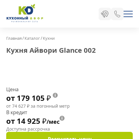
/
/
Главная
Каталог
Кухни
Кухня Айвори Glance 002
Цена
от 179 105
₽
от 74 627
₽
за погонный метр
В кредит
от 14 925
₽
/мес
Доступна рассрочка
Рассчитать цену