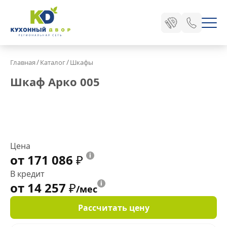
/
/
Главная
Каталог
Шкафы
Шкаф Арко 005
Цена
от 171 086
₽
В кредит
от 14 257
₽
/мес
Рассчитать цену