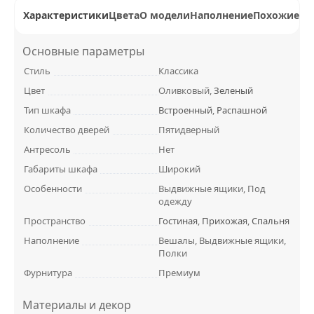
Характеристики
Цвета
О модели
Наполнение
Похожие ш
Основные параметры
Стиль
Классика
Цвет
Оливковый,
Зеленый
Тип шкафа
Встроенный
,
Распашной
Количество дверей
Пятидверный
Антресоль
Нет
Габариты шкафа
Широкий
Особенности
Выдвижные ящики, Под
одежду
Пространство
Гостиная
,
Прихожая
,
Спальня
Наполнение
Вешалы, Выдвижные ящики,
Полки
Фурнитура
Премиум
Материалы и декор