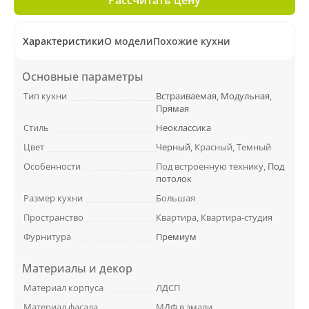
Характеристики
О модели
Похожие кухни
Основные параметры
Тип кухни
Встраиваемая
,
Модульная
,
Прямая
Стиль
Неоклассика
Цвет
Черный
, Красный, Темный
Особенности
Под встроенную технику,
Под
потолок
Размер кухни
Большая
Пространство
Квартира, Квартира-студия
Фурнитура
Премиум
Материалы и декор
Материал корпуса
ЛДСП
Материал фасада
МДФ в эмали