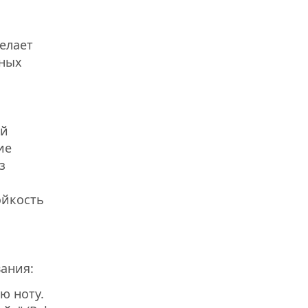
елает
нных
ей
ие
з
ойкость
вания:
ю ноту.