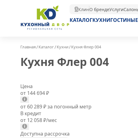
Клин
О бренде
Услуги
Салон
КАТАЛОГ
КУХНИ
ГОСТИНЫЕ
/
/
/
Главная
Каталог
Кухни
Кухня Флер 004
Кухня Флер 004
Цена
от 144 694
₽
от 60 289
₽
за погонный метр
В кредит
от 12 058
₽
/мес
Доступна рассрочка