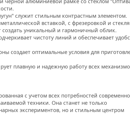
й черной алюминиевой рамке со стеклом "Оптивай
кости.
чугун" служит стильным контрастным элементом.
с металлической вставкой, с фрезеровкой и стекл
т создать уникальный и гармоничный облик.
подчеркивает чистоту линий и обеспечивает удоб
оны создает оптимальные условия для приготовл
рует плавную и надежную работу всех механизмо
ированная с учетом всех потребностей современн
аиваемой техники. Она станет не только
нарных экспериментов, но и стильным центром