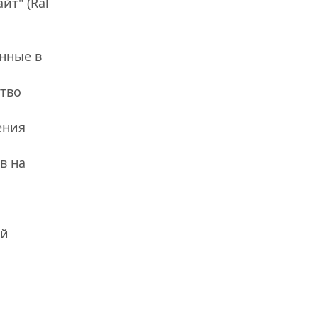
т" (Ral
янные в
ство
ения
в на
ой